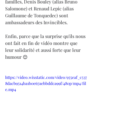
familles, Denis Bouley (alias Bruno 
Salomone) et Renaud Lepic (alias 
Guillaume de Tonquedec) sont 
ambassadeurs des Invincibles. 
Enfin, parce que la surprise qu'ils nous 
ont fait en fin de vidéo montre que 
leur solidarité et aussi forte que leur 
humour 😊
https://video.wixstatic.com/video/955eaf_c537
8dacb9514ba1b0e67aebbddca99f/480p/mp4/fil
e.mp4