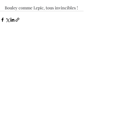
Bouley comme Lepic, tous invincibles !
Commentaires
Rédigez un commentaire...
© 2023 par Les Invincibles -
Mentions Légales