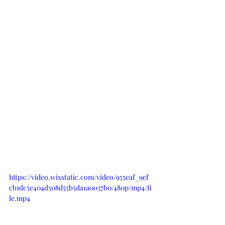
https://video.wixstatic.com/video/955eaf_9ef
cb1dc5e404d508d55b5da1a0037b0/480p/mp4/fi
le.mp4