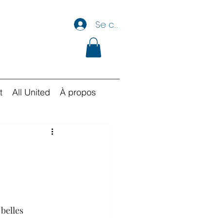
Se connecter
t
All United
À propos
O
belles 