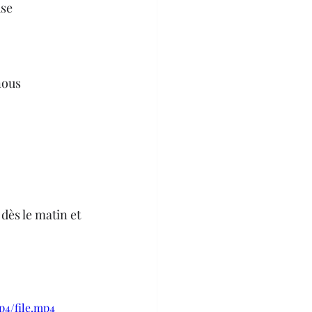
se 
nous 
dès le matin et 
p4/file.mp4