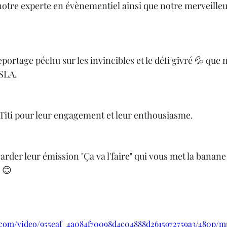
 notre experte en évènementiel ainsi que notre merveilleu
eportage péchu sur les invincibles et le défi givré 💦 que 
SLA. 
 Titi pour leur engagement et leur enthousiasme. 
garder leur émission "Ça va l'faire" qui vous met la banane 
 😊
ic.com/video/955eaf_4a084f70098d4c04888d2615972759a3/480p/m