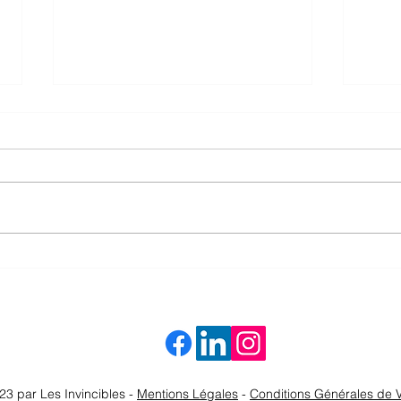
Pau, un
🎤 Tombola solidaire : tentez de gagner
2 places VIP pour Céline Dion (le vrai)!
23 par Les Invincibles -
Mentions Légales
-
Conditions Générales de 