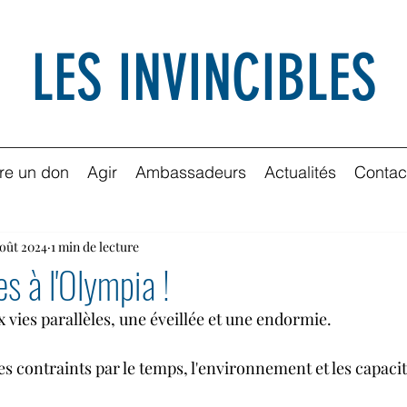
LES INVINCIBLES
ire un don
Agir
Ambassadeurs
Actualités
Contac
oût 2024
1 min de lecture
es à l'Olympia !
 vies parallèles, une éveillée et une endormie.
s contraints par le temps, l'environnement et les capaci