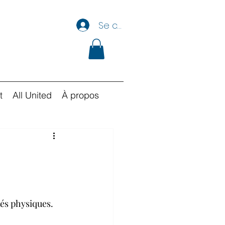
Se connecter
t
All United
À propos
tés physiques.