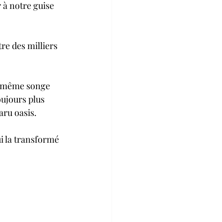
à notre guise 
re des milliers 
le même songe 
ujours plus 
paru oasis.
ui la transformé 