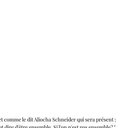
et comme le dit Aliocha Schneider qui sera présent :
ut dire d'être ensemble, Si l'on n'est pas ensemble? "