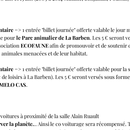
ntaire
 => 1 entrée "billet journée" offerte valable le jour 
le pour 
le Parc animalier de La Barben
. Les 5 € seront v
sociation 
ECOFAUNE
 afin de promouvoir et de soutenir 
 animales menacées et de leur habitat. 
ntaire
 => 1 entrée "billet journée" offerte valable pour la 
 de loisirs à La Barben). Les 5 € seront versés sous forme 
 MELO CAS
. 
 voitures à proximité de la salle Alain Ruault
ver la planète.
.. Ainsi le co voiturage sera récompensé. T