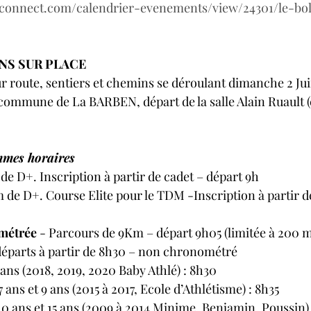
nconnect.com/calendrier-evenements/view/24301/le-bol
NS SUR PLACE
r route, sentiers et chemins se déroulant dimanche 2 Jui
 commune de La BARBEN, départ de la salle Alain Ruault 
mmes horaires
de D+. Inscription à partir de cadet – départ 9h 
 de D+. Course Elite pour le TDM -Inscription à partir de
métrée
 - Parcours de 9Km – départ 9h05 (limitée à 200 
départs à partir de 8h30 – non chronométré 
 ans (2018, 2019, 2020 Baby Athlé) : 8h30
ans et 9 ans (2015 à 2017, Ecole d’Athlétisme) : 8h35
10 ans et 15 ans (2009 à 2014 Minime, Benjamin, Poussin)