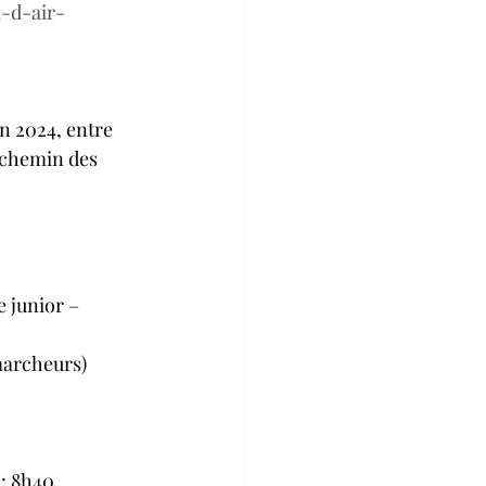
-d-air-
n 2024, entre 
(chemin des 
 junior – 
marcheurs)
 : 8h40