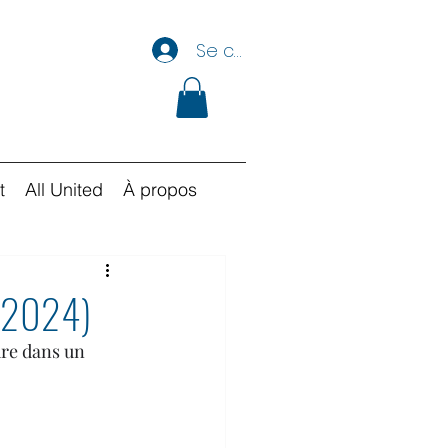
Se connecter
t
All United
À propos
in 2024)
ure dans un 