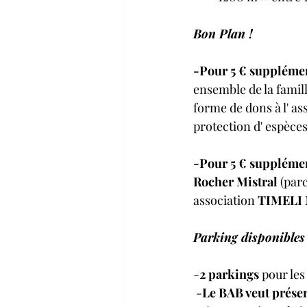
Bon Plan !
-Pour 5 € suppléme
ensemble de la famil
forme de dons à l' as
protection d' espèces
-Pour 5 € suppléme
Rocher Mistral 
(parc
association 
TIMELI
Parking disponibles
-
2 parkings
 pour les
 -
Le BAB veut préser