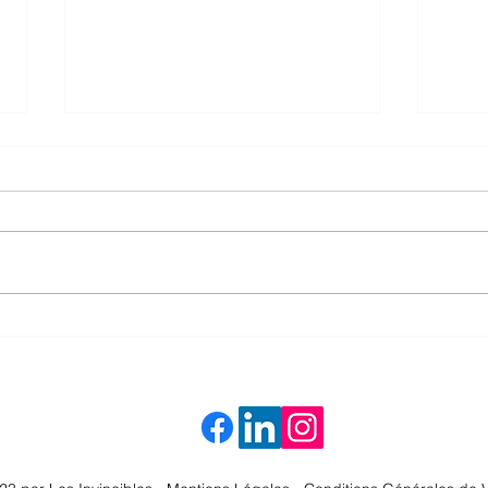
Pau, un
🎤 Tombola solidaire : tentez de gagner
2 places VIP pour Céline Dion (le vrai)!