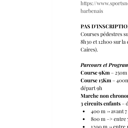
https://www.sports
barbenais
PAS D'INSCRIPTIO
Courses pédestres su
8h30 et 12h00 sur la
Caires).
Parcours et Progra
Course 9Km
 – 250m 
Course 15Km
 – 400m
départ 9h 
Marche non chrono
3 circuits enfants
 – 
400 m -> avant 7
800 m –> entre 7 
1200 m -> entre 