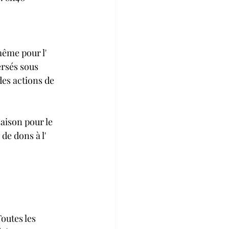
même pour l' 
ersés sous 
des actions de 
saison pour le 
de dons à l' 
outes les 