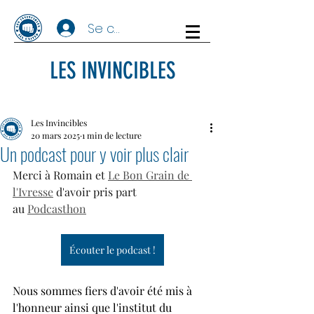
Se connecter
LES INVINCIBLES
Les Invincibles
20 mars 2025
1 min de lecture
Un podcast pour y voir plus clair
Merci à Romain et 
Le Bon Grain de 
l'Ivresse
 d'avoir pris part 
au 
Podcasthon
Écouter le podcast !
Nous sommes fiers d'avoir été mis à 
l'honneur ainsi que l'institut du 