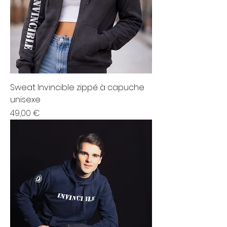
Sweat Invincible zippé à capuche
unisexe
Prix
49,00 €