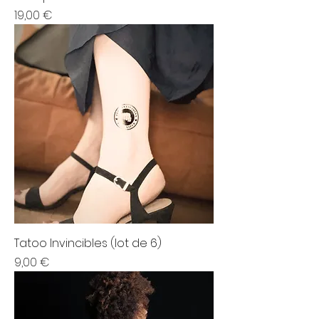
Prix
19,00 €
Tatoo Invincibles (lot de 6)
Prix
9,00 €