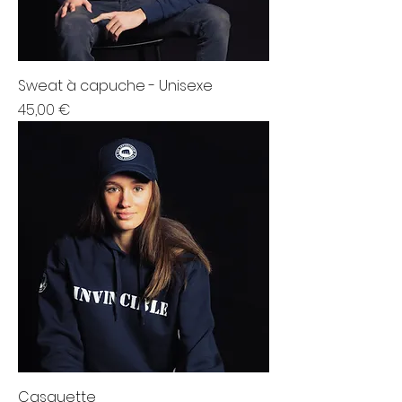
Sweat à capuche - Unisexe
Prix
45,00 €
Casquette